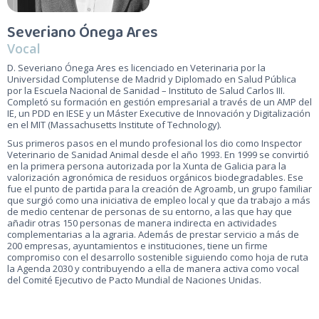
Severiano Ónega Ares
Vocal
D. Severiano Ónega Ares es licenciado en Veterinaria por la
Universidad Complutense de Madrid y Diplomado en Salud Pública
por la Escuela Nacional de Sanidad – Instituto de Salud Carlos III.
Completó su formación en gestión empresarial a través de un AMP del
IE, un PDD en IESE y un Máster Executive de Innovación y Digitalización
en el MIT (Massachusetts Institute of Technology).
Sus primeros pasos en el mundo profesional los dio como Inspector
Veterinario de Sanidad Animal desde el año 1993. En 1999 se convirtió
en la primera persona autorizada por la Xunta de Galicia para la
valorización agronómica de residuos orgánicos biodegradables. Ese
fue el punto de partida para la creación de Agroamb, un grupo familiar
que surgió como una iniciativa de empleo local y que da trabajo a más
de medio centenar de personas de su entorno, a las que hay que
añadir otras 150 personas de manera indirecta en actividades
complementarias a la agraria. Además de prestar servicio a más de
200 empresas, ayuntamientos e instituciones, tiene un firme
compromiso con el desarrollo sostenible siguiendo como hoja de ruta
la Agenda 2030 y contribuyendo a ella de manera activa como vocal
del Comité Ejecutivo de Pacto Mundial de Naciones Unidas.