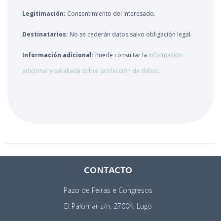
Legitimación:
Consentimiento del Interesado.
Destinatarios:
No se cederán datos salvo obligación legal.
Información adicional:
Puede consultar la
información
adicional y detallada sobre protección de datos
.
CONTACTO
Pazo de Feiras e Congresos
El Palomar s/n. 27004, Lugo