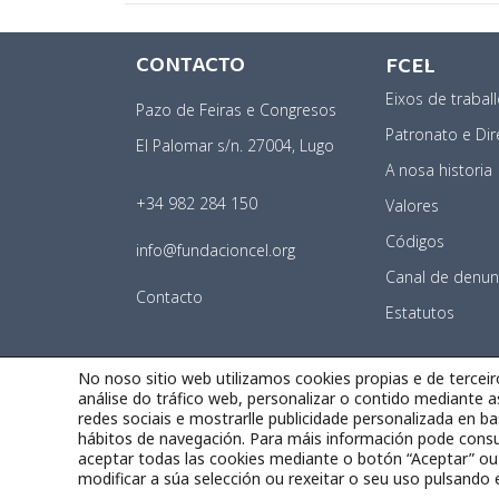
CONTACTO
FCEL
Eixos de trabal
Pazo de Feiras e Congresos
Patronato e Dir
El Palomar s/n. 27004, Lugo
A nosa historia
+34 982 284 150
Valores
Códigos
info@fundacioncel.org
Canal de denun
Contacto
Estatutos
No noso sitio web utilizamos cookies propias e de terceir
análise do tráfico web, personalizar o contido mediante a
redes sociais e mostrarlle publicidade personalizada en ba
hábitos de navegación. Para máis información pode consul
Aviso legal
|
Política de privacidad
|
Política de cook
aceptar todas las cookies mediante o botón “Aceptar” ou
modificar a súa selección ou rexeitar o seu uso pulsando 