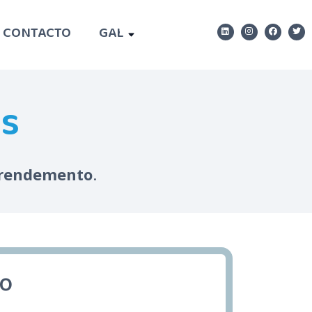
CONTACTO
GAL
as
prendemento
.
o