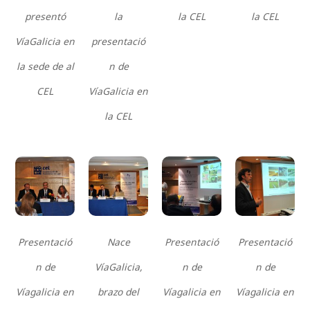
presentó
la
la CEL
la CEL
VíaGalicia en
presentació
la sede de al
n de
CEL
VíaGalicia en
la CEL
Presentació
Nace
Presentació
Presentació
n de
VíaGalicia,
n de
n de
Víagalicia en
brazo del
Víagalicia en
Víagalicia en