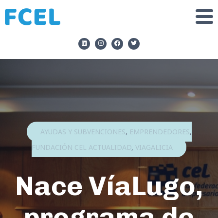
AYUDAS Y SUBVENCIONES
,
EMPRENDEDORES
,
FUNDACIÓN CEL ACTUALIDAD
,
VIAGALICIA
Nace VíaLugo,
programa de