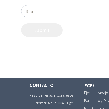
CONTACTO
FCEL
Ejes de trabajo
Pazo de Feiras e Congresos
Patronato y Dir
El Palomar s/n. 27004, Lugo
Nuestra histori