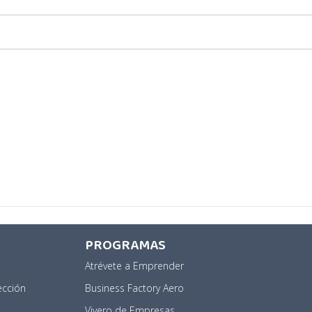
PROGRAMAS
Atrévete a Emprender
ección
Business Factory Aero
a
Vivero de Empresas