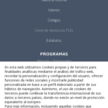
Valores
Códigos
Canal de denuncias FCEL
Estatutos
PROGRAMAS
Atrévete a Emprender
En esta web utilizamos cookies propias y de terceros para
Business Factory Aero
finalidades analíticas mediante el análisis del tráfico web,
recordar la personalización y configuración del usuario, ofrecer
funciones de redes sociales y mostrarle publicidad
Vivero de Empresas
personalizada en base a un perfil elaborado a partir de sus
hábitos de navegación. Asimismo, el uso de cookies de
Impulsa tu Idea
terceros puede conllevar la transferencia internacional de sus
datos a terceros países, donde no existe un nivel de protección
equivalente al europeo.
Para más información, incluyendo aquellas cookies que