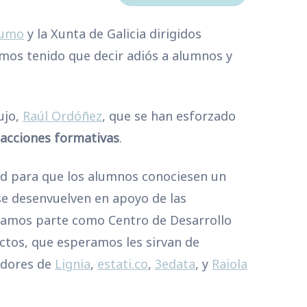
sumo
y la Xunta de Galicia dirigidos
emos tenido que decir adiós a alumnos y
ujo,
Raúl Ordóñez
, que se han esforzado
s acciones formativas
.
dad para que los alumnos conociesen un
 se desenvuelven en apoyo de las
mamos parte como Centro de Desarrollo
ctos, que esperamos les sirvan de
edores de
Lignia
,
estati.co
,
3edata
, y
Raiola