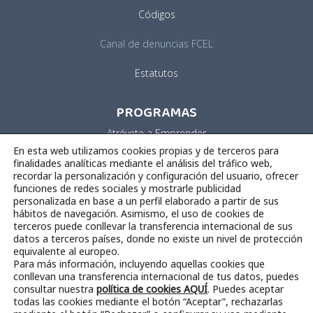
Códigos
Canal de denuncias FCEL
Estatutos
PROGRAMAS
Atrévete a Emprender
En esta web utilizamos cookies propias y de terceros para
Business Factory Aero
finalidades analíticas mediante el análisis del tráfico web,
recordar la personalización y configuración del usuario, ofrecer
funciones de redes sociales y mostrarle publicidad
Vivero de Empresas
personalizada en base a un perfil elaborado a partir de sus
hábitos de navegación. Asimismo, el uso de cookies de
Impulsa tu Idea
terceros puede conllevar la transferencia internacional de sus
datos a terceros países, donde no existe un nivel de protección
equivalente al europeo.
Para más información, incluyendo aquellas cookies que
conllevan una transferencia internacional de tus datos, puedes
consultar nuestra
política de cookies AQUÍ
. Puedes aceptar
todas las cookies mediante el botón “Aceptar”, rechazarlas
Aviso legal
|
Política de privacidad
|
Política de cookies