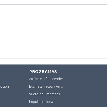
PROGRAMAS
Atrévete a Emprender
ección
Business Factory Aero
a
Vivero de Empresas
Impulsa tu Idea