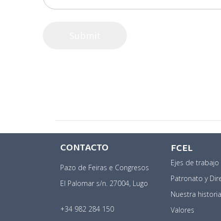
CONTACTO
FCEL
Ejes de trabajo
Pazo de Feiras e Congresos
Patronato y Dir
El Palomar s/n. 27004, Lugo
Nuestra histori
+34 982 284 150
Valores